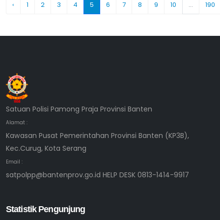
‹
1
2
3
4
5
6
7
8
9
10
...
190
Satuan Polisi Pamong Praja Provinsi Banten
Alamat :
Kawasan Pusat Pemerintahan Provinsi Banten (KP3B),
Kec.Curug, Kota Serang
Email :
satpolpp@bantenprov.go.id HELP DESK 0813-1414-9917
Statistik Pengunjung